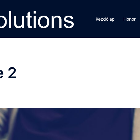
Kezdőlap
Honor
e 2