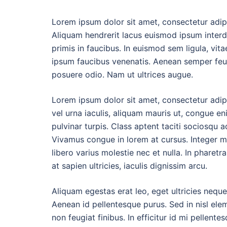
Lorem ipsum dolor sit amet, consectetur adipis
Aliquam hendrerit lacus euismod ipsum inter
primis in faucibus. In euismod sem ligula, vi
ipsum faucibus venenatis. Aenean semper feugi
posuere odio. Nam ut ultrices augue.
Lorem ipsum dolor sit amet, consectetur adipi
vel urna iaculis, aliquam mauris ut, congue en
pulvinar turpis. Class aptent taciti sociosqu 
Vivamus congue in lorem at cursus. Integer 
libero varius molestie nec et nulla. In phare
at sapien ultricies, iaculis dignissim arcu.
Aliquam egestas erat leo, eget ultricies neq
Aenean id pellentesque purus. Sed in nisl ele
non feugiat finibus. In efficitur id mi pellent