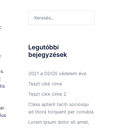
Keresés:
c
Legutóbbi
bejegyzések
r
s.
2021 a DDOS védelem éve
t
Teszt cikk címe
tis
Teszt cikk címe 2
Class aptent taciti sociosqu
ar.
ad litora torquent per conubia
lus
Lorem ipsum dolor sit amet,