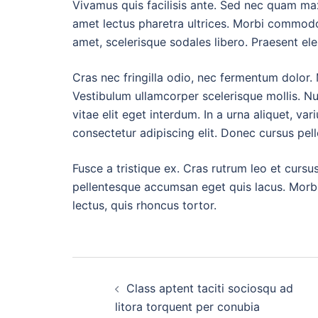
Vivamus quis facilisis ante. Sed nec quam max
amet lectus pharetra ultrices. Morbi commodo 
amet, scelerisque sodales libero. Praesent el
Cras nec fringilla odio, nec fermentum dolor.
Vestibulum ullamcorper scelerisque mollis. Nu
vitae elit eget interdum. In a urna aliquet, va
consectetur adipiscing elit. Donec cursus pel
Fusce a tristique ex. Cras rutrum leo et cursu
pellentesque accumsan eget quis lacus. Morbi
lectus, quis rhoncus tortor.
Post
Class aptent taciti sociosqu ad
navigation
litora torquent per conubia