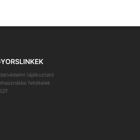
YORSLINKEK
datvédelmi tájékoztató
elhasználási feltételek
SZF