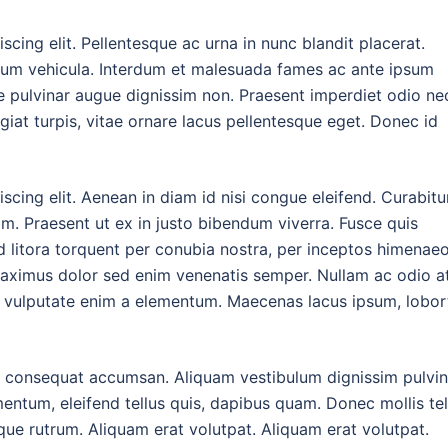
cing elit. Pellentesque ac urna in nunc blandit placerat.
dum vehicula. Interdum et malesuada fames ac ante ipsum
tae pulvinar augue dignissim non. Praesent imperdiet odio ne
at turpis, vitae ornare lacus pellentesque eget. Donec id
scing elit. Aenean in diam id nisi congue eleifend. Curabitu
im. Praesent ut ex in justo bibendum viverra. Fusce quis
ad litora torquent per conubia nostra, per inceptos himenaeo
maximus dolor sed enim venenatis semper. Nullam ac odio a
tra vulputate enim a elementum. Maecenas lacus ipsum, lobor
ue consequat accumsan. Aliquam vestibulum dignissim pulvin
mentum, eleifend tellus quis, dapibus quam. Donec mollis tel
esque rutrum. Aliquam erat volutpat. Aliquam erat volutpat.