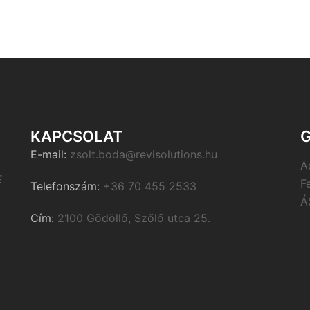
KAPCSOLAT
G
E-mail:
zsolt.boda@revisolutions.hu
A
E
F
Telefonszám:
+36 70 455 2533
Á
Cím:
2100 Gödöllő, Szőlő utca 25.