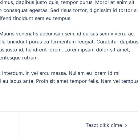
imus, dapibus justo quis, tempor purus. Morbi et enim sit
consequat egestas. Sed risus tortor, dignissim id tortor si
eifend tincidunt sem eu tempus.
 Mauris venenatis accumsan sem, id cursus sem viverra ac.
lla tincidunt purus eu fermentum feugiat. Curabitur dapibu
rius justo id, hendrerit lorem. Lorem ipsum dolor sit amet,
lentesque rutrum.
s interdum. In vel arcu massa. Nullam eu lorem id mi
 eu lacus ante. Proin sit amet tempor felis. Nam vel tempu
Teszt cikk címe